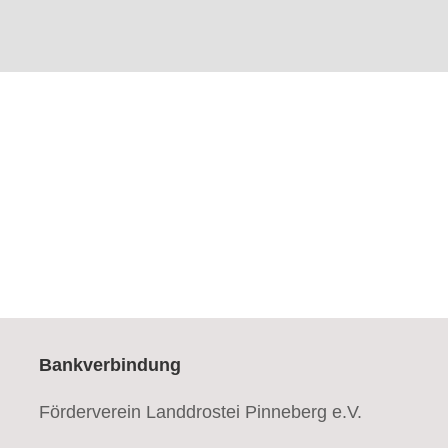
Bankverbindung
Förderverein Landdrostei Pinneberg e.V.