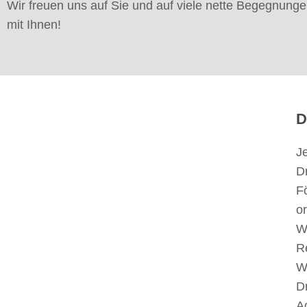
Wir freuen uns auf Sie und auf viele nette Begegnung
mit Ihnen!
D
J
D
F
o
W
R
W
D
A