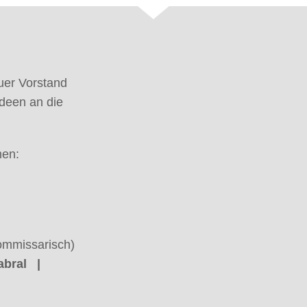
euer Vorstand
Ideen an die
men:
kommissarisch)
abral |